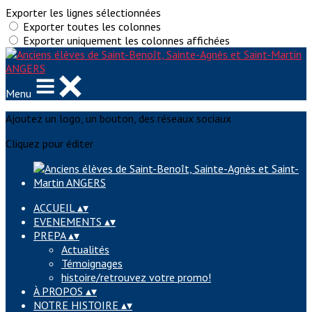
Exporter les lignes sélectionnées
Exporter toutes les colonnes
Exporter uniquement les colonnes affichées
Menu
Ajoutez un logo, un bouton, des réseaux sociaux
Cliquez pour éditer
ACCUEIL
▴
▾
EVENEMENTS
▴
▾
PREPA
▴
▾
Actualités
Témoignages
histoire/retrouvez votre promo!
À PROPOS
▴
▾
NOTRE HISTOIRE
▴
▾