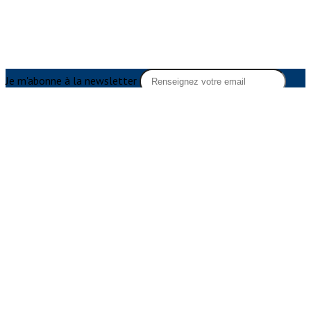
Je m'abonne à la newsletter
OK
Plan du site
Licences
Mentions légales
CGUV
Paramétrer vos cookies
Se connecter
Propulsé par AssoConnect, le logiciel des associations
d'Anciens Elèves
Vos choix en matière de confidentialité