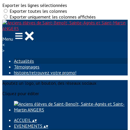
Exporter les lignes sélectionnées
Exporter toutes les colonnes
Exporter uniquement les colonnes affichées
Menu
<
>
Actualités
Témoignages
histoire/retrouvez votre promo!
Ajoutez un logo, un bouton, des réseaux sociaux
Cliquez pour éditer
ACCUEIL
▴
▾
EVENEMENTS
▴
▾